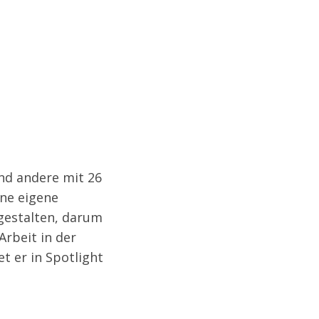
ine eigene
 gestalten, darum
rbeit in der
t er in Spotlight