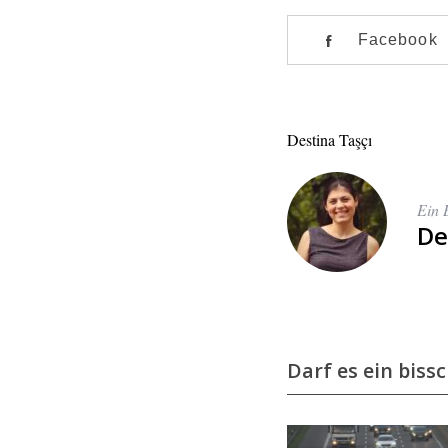
f
o
Facebook
r
:
Destina Taşçı
Ein 
De
Darf es ein biss