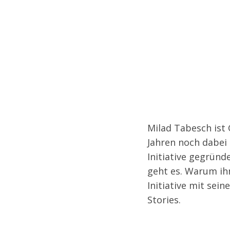
Milad Tabesch ist Gründer der Initiative „Ruhrpott für Europa“. Während andere mit 26
Jahren noch dabei 
Initiative gegründ
S
geht es. Warum ih
e
Initiative mit sei
a
r
Stories.
c
h