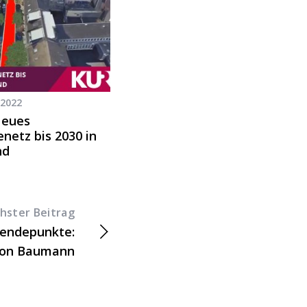
 2022
Neues
netz bis 2030 in
nd
hster Beitrag
Wendepunkte:
von Baumann