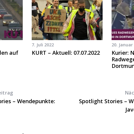
7. Juli 2022
20. Januar
len auf
KURT – Aktuell: 07.07.2022
Kurier: 
Radwege
Dortmu
eitrag
Näc
tories – Wendepunkte:
Spotlight Stories – 
Ja