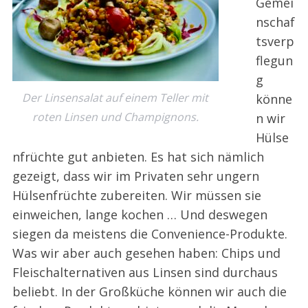
Gemei
nschaf
tsverp
flegun
g
Der Linsensalat auf einem Teller mit
könne
roten Linsen und Champignons.
n wir
Hülse
nfrüchte gut anbieten. Es hat sich nämlich
gezeigt, dass wir im Privaten sehr ungern
Hülsenfrüchte zubereiten. Wir müssen sie
einweichen, lange kochen … Und deswegen
siegen da meistens die Convenience-Produkte.
Was wir aber auch gesehen haben: Chips und
Fleischalternativen aus Linsen sind durchaus
beliebt. In der Großküche können wir auch die