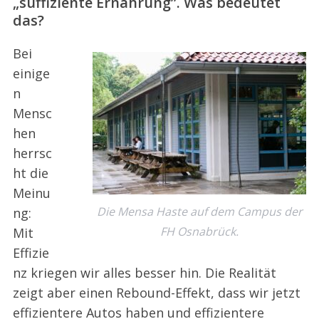
„suffiziente Ernährung”. Was bedeutet
das?
Bei
einige
n
Mensc
hen
herrsc
ht die
Meinu
Die Mensa Haste auf dem Campus der
ng:
FH Osnabrück.
Mit
Effizie
nz kriegen wir alles besser hin. Die Realität
zeigt aber einen Rebound-Effekt, dass wir jetzt
effizientere Autos haben und effizientere