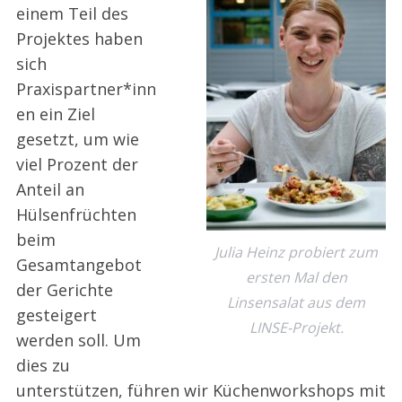
einem Teil des
Projektes haben
sich
Praxispartner*inn
en ein Ziel
gesetzt, um wie
viel Prozent der
Anteil an
Hülsenfrüchten
beim
Julia Heinz probiert zum
Gesamtangebot
ersten Mal den
der Gerichte
Linsensalat aus dem
gesteigert
LINSE-Projekt.
werden soll. Um
dies zu
unterstützen, führen wir Küchenworkshops mit