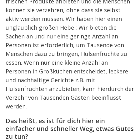
frischen Produkte anbieten und die Menschen
können sie verzehren, ohne dass sie selbst
aktiv werden müssen. Wir haben hier einen
unglaublich großen Hebel: Wir bieten die
Sachen an und nur eine geringe Anzahl an
Personen ist erforderlich, um Tausende von
S
e
Menschen dazu zu bringen, Hülsenfrüchte zu
a
essen. Wenn nur eine kleine Anzahl an
r
Personen in Großküchen entscheidet, leckere
c
und nachhaltige Gerichte z.B. mit
h
f
Hülsenfrüchten anzubieten, kann hierdurch der
o
Verzehr von Tausenden Gästen beeinflusst
r
werden.
:
Das heißt, es ist für dich hier ein
einfacher und schneller Weg, etwas Gutes
zu tun?