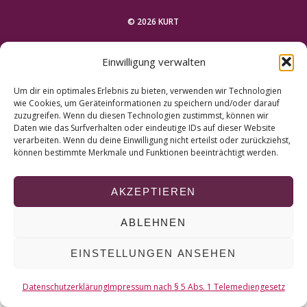
r
c
© 2026 KURT
h
f
NACH OBEN
Einwilligung verwalten
o
r
Um dir ein optimales Erlebnis zu bieten, verwenden wir Technologien
:
wie Cookies, um Geräteinformationen zu speichern und/oder darauf
zuzugreifen. Wenn du diesen Technologien zustimmst, können wir
Daten wie das Surfverhalten oder eindeutige IDs auf dieser Website
verarbeiten. Wenn du deine Einwilligung nicht erteilst oder zurückziehst,
können bestimmte Merkmale und Funktionen beeinträchtigt werden.
AKZEPTIEREN
ABLEHNEN
EINSTELLUNGEN ANSEHEN
Datenschutzerklärung
Impressum nach § 5 Abs. 1 Telemediengesetz