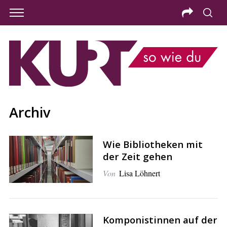
Archiv
Wie Bibliotheken mit
der Zeit gehen
Von
Lisa Löhnert
S
e
Komponistinnen auf der
a