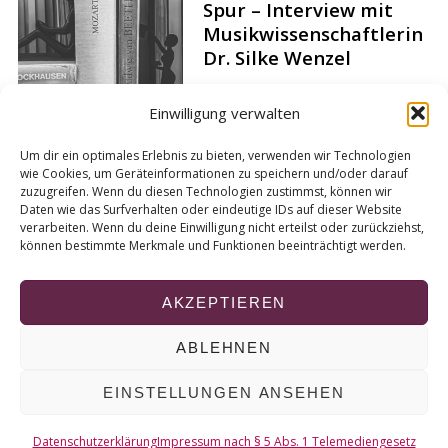
Spur – Interview mit
r
Musikwissenschaftlerin
c
Dr. Silke Wenzel
h
f
Von
Lea Nitsch
o
Einwilligung verwalten
r
:
Um dir ein optimales Erlebnis zu bieten, verwenden wir Technologien
Kurier: Neuer Verbund
wie Cookies, um Geräteinformationen zu speichern und/oder darauf
zuzugreifen. Wenn du diesen Technologien zustimmst, können wir
will wertvolle Bücher
Daten wie das Surfverhalten oder eindeutige IDs auf dieser Website
schützen
verarbeiten. Wenn du deine Einwilligung nicht erteilst oder zurückziehst,
können bestimmte Merkmale und Funktionen beeinträchtigt werden.
Von
kurt-tv
AKZEPTIEREN
ABLEHNEN
© 2026 KURT
EINSTELLUNGEN ANSEHEN
NACH OBEN
Datenschutzerklärung
Impressum nach § 5 Abs. 1 Telemediengesetz