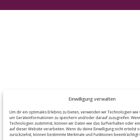
e
a
r
c
h
f
o
r
:
Einwilligung verwalten
Um dir ein optimales Erlebnis zu bieten, verwenden wir Technologien wie
um Geräteinformationen zu speichern und/oder darauf zuzugreifen. Wen
Technologien zustimmst, können wir Daten wie das Surfverhalten oder ein
auf dieser Website verarbeiten. Wenn du deine Einwilligung nicht erteilst 
zurückziehst, können bestimmte Merkmale und Funktionen beeinträchtigt