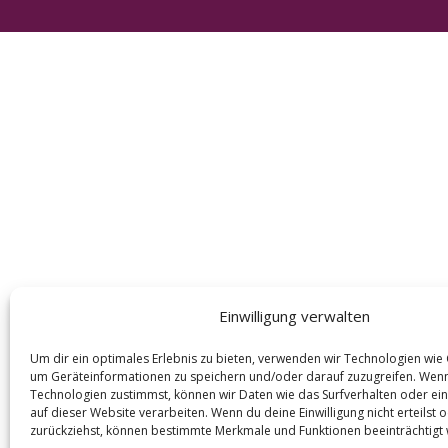
e
a
r
c
h
f
o
r
:
Einwilligung verwalten
Um dir ein optimales Erlebnis zu bieten, verwenden wir Technologien wie
um Geräteinformationen zu speichern und/oder darauf zuzugreifen. Wen
Technologien zustimmst, können wir Daten wie das Surfverhalten oder ein
auf dieser Website verarbeiten. Wenn du deine Einwilligung nicht erteilst 
zurückziehst, können bestimmte Merkmale und Funktionen beeinträchtigt