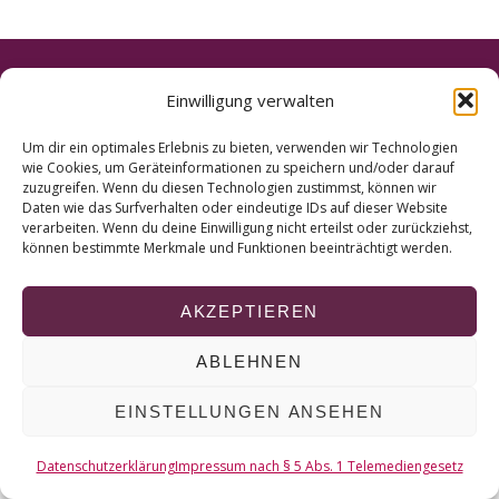
r
c
h
f
© 2026 KURT
Einwilligung verwalten
o
r
NACH OBEN
Um dir ein optimales Erlebnis zu bieten, verwenden wir Technologien
:
wie Cookies, um Geräteinformationen zu speichern und/oder darauf
zuzugreifen. Wenn du diesen Technologien zustimmst, können wir
Daten wie das Surfverhalten oder eindeutige IDs auf dieser Website
verarbeiten. Wenn du deine Einwilligung nicht erteilst oder zurückziehst,
können bestimmte Merkmale und Funktionen beeinträchtigt werden.
AKZEPTIEREN
ABLEHNEN
EINSTELLUNGEN ANSEHEN
Datenschutzerklärung
Impressum nach § 5 Abs. 1 Telemediengesetz