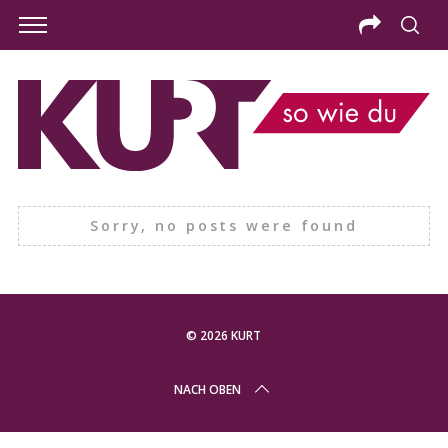
Sorry, no posts were found
© 2026 KURT
S
NACH OBEN
e
a