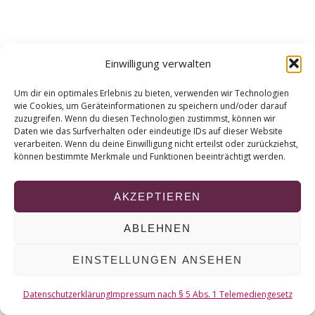
r
c
h
f
Einwilligung verwalten
o
r
Um dir ein optimales Erlebnis zu bieten, verwenden wir Technologien
:
wie Cookies, um Geräteinformationen zu speichern und/oder darauf
zuzugreifen. Wenn du diesen Technologien zustimmst, können wir
Daten wie das Surfverhalten oder eindeutige IDs auf dieser Website
verarbeiten. Wenn du deine Einwilligung nicht erteilst oder zurückziehst,
können bestimmte Merkmale und Funktionen beeinträchtigt werden.
AKZEPTIEREN
ABLEHNEN
EINSTELLUNGEN ANSEHEN
Datenschutzerklärung
Impressum nach § 5 Abs. 1 Telemediengesetz