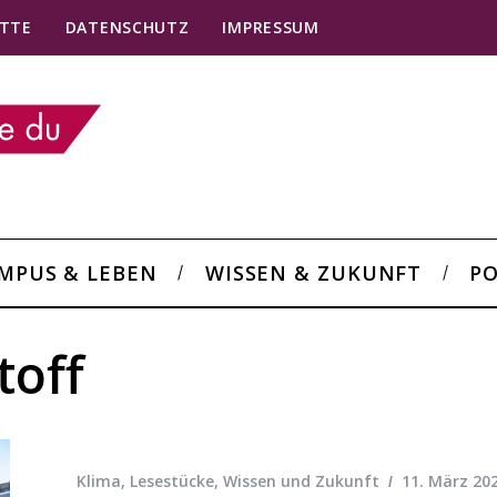
TTE
DATENSCHUTZ
IMPRESSUM
MPUS & LEBEN
WISSEN & ZUKUNFT
PO
toff
Klima
,
Lesestücke
,
Wissen und Zukunft
11. März 20