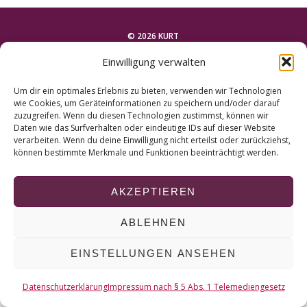
r
c
h
© 2026 KURT
f
Einwilligung verwalten
o
NACH OBEN
r
Um dir ein optimales Erlebnis zu bieten, verwenden wir Technologien
:
wie Cookies, um Geräteinformationen zu speichern und/oder darauf
zuzugreifen. Wenn du diesen Technologien zustimmst, können wir
Daten wie das Surfverhalten oder eindeutige IDs auf dieser Website
verarbeiten. Wenn du deine Einwilligung nicht erteilst oder zurückziehst,
können bestimmte Merkmale und Funktionen beeinträchtigt werden.
AKZEPTIEREN
ABLEHNEN
EINSTELLUNGEN ANSEHEN
Datenschutzerklärung
Impressum nach § 5 Abs. 1 Telemediengesetz