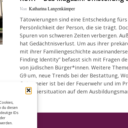
Von
Katharina Langenkämper
Tätowierungen sind eine Entscheidung fürs 
Persönlichkeit der Person, die sie trägt. Do
Spuren von schweren Zeiten verbergen. Auße
hat Gedächtnisverlust. Um aus ihrer prekä
mit ihrer Familiengeschichte auseinanderse
Finding Identity” befasst sich mit Fragen d
von jüdischen Bürger*innen. Weitere Theme
G9 um, neue Trends bei der Bestattung, 
Ostermeier ist bei der Feuerwehr und im Pro
Bewerbersituation auf dem Ausbildungsmar
 Cookies,
n du diesen
deutige IDs
oder
 werden.