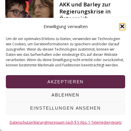
r
AKK und Barley zur
c
Regierungskrise in
h
Österreich
f
Einwilligung verwalten
Von
Christopher Deppe
o
r
Um dir ein optimales Erlebnis zu bieten, verwenden wir Technologien
:
wie Cookies, um Geräteinformationen zu speichern und/oder darauf
zuzugreifen. Wenn du diesen Technologien zustimmst, können wir
Daten wie das Surfverhalten oder eindeutige IDs auf dieser Website
verarbeiten. Wenn du deine Einwilligung nicht erteilst oder zurückziehst,
können bestimmte Merkmale und Funktionen beeinträchtigt werden.
© 2026 KURT
NACH OBEN
AKZEPTIEREN
ABLEHNEN
EINSTELLUNGEN ANSEHEN
Datenschutzerklärung
Impressum nach § 5 Abs. 1 Telemediengesetz