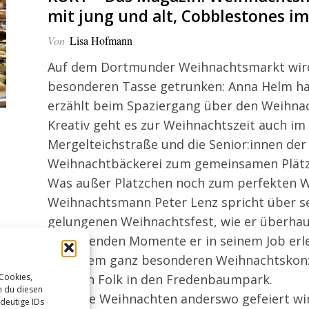
mit jung und alt, Cobblestones 
Von
Lisa Hofmann
Auf dem Dortmunder Weihnachtsmarkt wird
besonderen Tasse getrunken: Anna Helm hat
erzählt beim Spaziergang über den Weihnac
Kreativ geht es zur Weihnachtszeit auch im
Mergelteichstraße und die Senior:innen der 
Weihnachtbäckerei zum gemeinsamen Plätz
Was außer Plätzchen noch zum perfekten 
Weihnachtsmann Peter Lenz spricht über s
gelungenen Weihnachtsfest, wie er überh
berührenden Momente er in seinem Job erl
Bei einem ganz besonderen Weihnachtskonz
irischen Folk in den Fredenbaumpark.
 Cookies,
n du diesen
Und wie Weihnachten anderswo gefeiert wir
deutige IDs