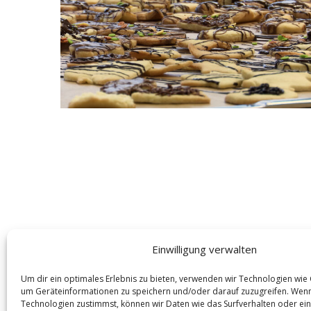
S
e
a
r
c
h
f
o
r
:
Einwilligung verwalten
Um dir ein optimales Erlebnis zu bieten, verwenden wir Technologien wie
um Geräteinformationen zu speichern und/oder darauf zuzugreifen. Wen
Technologien zustimmst, können wir Daten wie das Surfverhalten oder ein