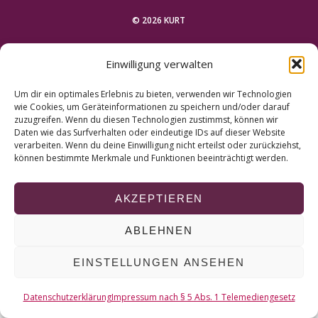
r
c
© 2026 KURT
h
f
NACH OBEN
Einwilligung verwalten
o
r
Um dir ein optimales Erlebnis zu bieten, verwenden wir Technologien
:
wie Cookies, um Geräteinformationen zu speichern und/oder darauf
zuzugreifen. Wenn du diesen Technologien zustimmst, können wir
Daten wie das Surfverhalten oder eindeutige IDs auf dieser Website
verarbeiten. Wenn du deine Einwilligung nicht erteilst oder zurückziehst,
können bestimmte Merkmale und Funktionen beeinträchtigt werden.
AKZEPTIEREN
ABLEHNEN
EINSTELLUNGEN ANSEHEN
Datenschutzerklärung
Impressum nach § 5 Abs. 1 Telemediengesetz