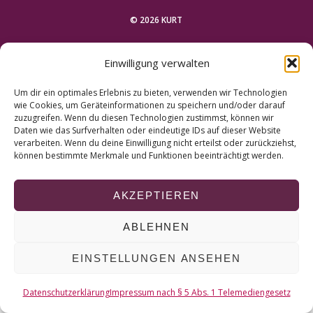
r
c
© 2026 KURT
h
f
NACH OBEN
Einwilligung verwalten
o
r
Um dir ein optimales Erlebnis zu bieten, verwenden wir Technologien
:
wie Cookies, um Geräteinformationen zu speichern und/oder darauf
zuzugreifen. Wenn du diesen Technologien zustimmst, können wir
Daten wie das Surfverhalten oder eindeutige IDs auf dieser Website
verarbeiten. Wenn du deine Einwilligung nicht erteilst oder zurückziehst,
können bestimmte Merkmale und Funktionen beeinträchtigt werden.
AKZEPTIEREN
ABLEHNEN
EINSTELLUNGEN ANSEHEN
Datenschutzerklärung
Impressum nach § 5 Abs. 1 Telemediengesetz