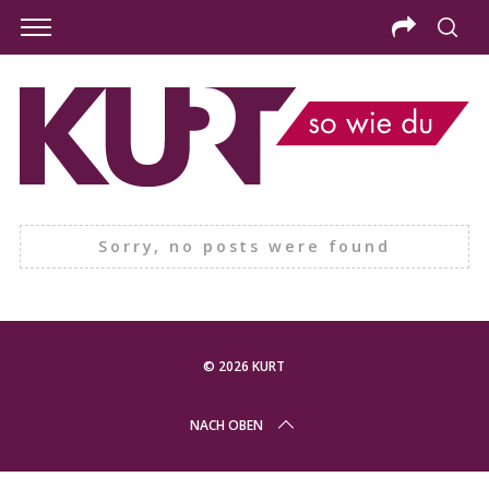
Sorry, no posts were found
© 2026 KURT
S
NACH OBEN
e
a