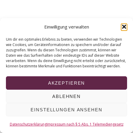
r
c
h
f
Einwilligung verwalten
o
r
Um dir ein optimales Erlebnis zu bieten, verwenden wir Technologien
:
wie Cookies, um Geräteinformationen zu speichern und/oder darauf
zuzugreifen. Wenn du diesen Technologien zustimmst, können wir
Daten wie das Surfverhalten oder eindeutige IDs auf dieser Website
verarbeiten. Wenn du deine Einwilligung nicht erteilst oder zurückziehst,
können bestimmte Merkmale und Funktionen beeinträchtigt werden.
AKZEPTIEREN
ABLEHNEN
EINSTELLUNGEN ANSEHEN
Datenschutzerklärung
Impressum nach § 5 Abs. 1 Telemediengesetz