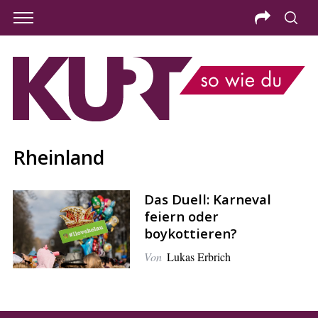
Rheinland
Das Duell: Karneval
feiern oder
boykottieren?
Von
Lukas Erbrich
S
e
a