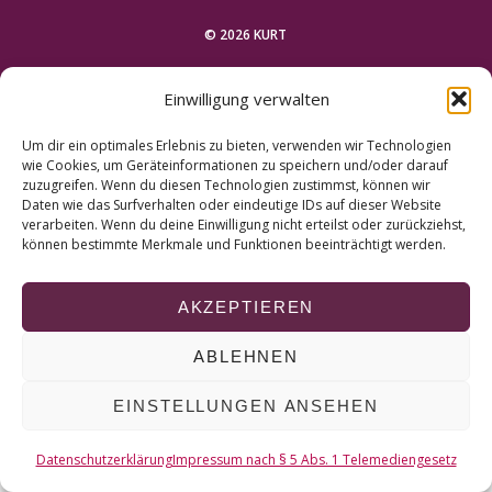
r
c
© 2026 KURT
h
f
NACH OBEN
Einwilligung verwalten
o
r
Um dir ein optimales Erlebnis zu bieten, verwenden wir Technologien
:
wie Cookies, um Geräteinformationen zu speichern und/oder darauf
zuzugreifen. Wenn du diesen Technologien zustimmst, können wir
Daten wie das Surfverhalten oder eindeutige IDs auf dieser Website
verarbeiten. Wenn du deine Einwilligung nicht erteilst oder zurückziehst,
können bestimmte Merkmale und Funktionen beeinträchtigt werden.
AKZEPTIEREN
ABLEHNEN
EINSTELLUNGEN ANSEHEN
Datenschutzerklärung
Impressum nach § 5 Abs. 1 Telemediengesetz