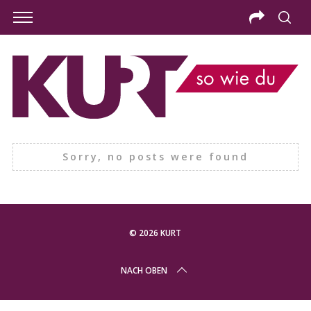
Sorry, no posts were found
© 2026 KURT
S
NACH OBEN
e
a