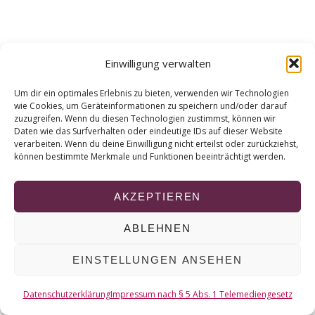
r
c
h
f
Einwilligung verwalten
o
r
Um dir ein optimales Erlebnis zu bieten, verwenden wir Technologien
:
wie Cookies, um Geräteinformationen zu speichern und/oder darauf
zuzugreifen. Wenn du diesen Technologien zustimmst, können wir
Daten wie das Surfverhalten oder eindeutige IDs auf dieser Website
verarbeiten. Wenn du deine Einwilligung nicht erteilst oder zurückziehst,
können bestimmte Merkmale und Funktionen beeinträchtigt werden.
AKZEPTIEREN
ABLEHNEN
EINSTELLUNGEN ANSEHEN
Datenschutzerklärung
Impressum nach § 5 Abs. 1 Telemediengesetz