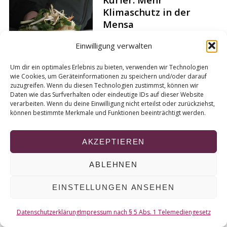
r
Klimaschutz in der
c
Mensa
h
f
Von
kurt-tv
Einwilligung verwalten
o
r
Um dir ein optimales Erlebnis zu bieten, verwenden wir Technologien
:
wie Cookies, um Geräteinformationen zu speichern und/oder darauf
zuzugreifen. Wenn du diesen Technologien zustimmst, können wir
Daten wie das Surfverhalten oder eindeutige IDs auf dieser Website
© 2026 KURT
verarbeiten. Wenn du deine Einwilligung nicht erteilst oder zurückziehst,
können bestimmte Merkmale und Funktionen beeinträchtigt werden.
NACH OBEN
AKZEPTIEREN
ABLEHNEN
EINSTELLUNGEN ANSEHEN
Datenschutzerklärung
Impressum nach § 5 Abs. 1 Telemediengesetz