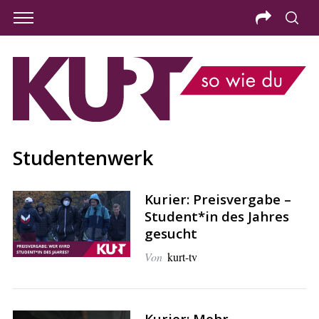
Studentenwerk
Kurier: Preisvergabe –
Student*in des Jahres
gesucht
Von
kurt-tv
S
e
a
Kurier: Mehr