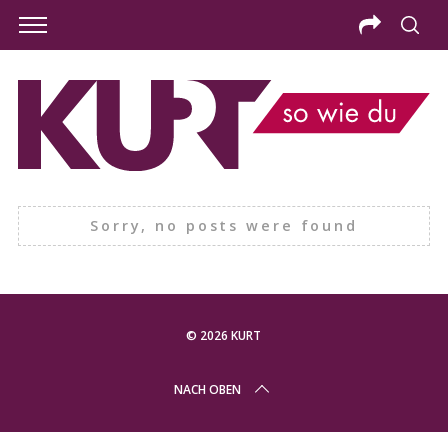
Sorry, no posts were found
© 2026 KURT
S
NACH OBEN
e
a