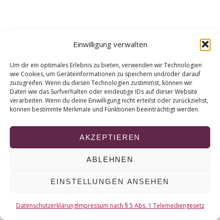
r
c
h
f
Einwilligung verwalten
o
r
Um dir ein optimales Erlebnis zu bieten, verwenden wir Technologien
:
wie Cookies, um Geräteinformationen zu speichern und/oder darauf
zuzugreifen. Wenn du diesen Technologien zustimmst, können wir
Daten wie das Surfverhalten oder eindeutige IDs auf dieser Website
verarbeiten. Wenn du deine Einwilligung nicht erteilst oder zurückziehst,
können bestimmte Merkmale und Funktionen beeinträchtigt werden.
AKZEPTIEREN
ABLEHNEN
EINSTELLUNGEN ANSEHEN
Datenschutzerklärung
Impressum nach § 5 Abs. 1 Telemediengesetz