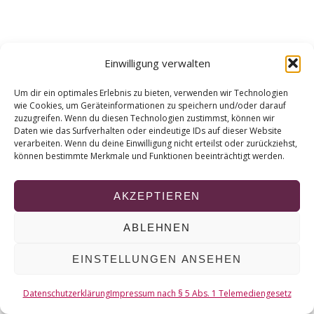
r
c
h
f
Einwilligung verwalten
o
r
Um dir ein optimales Erlebnis zu bieten, verwenden wir Technologien
:
wie Cookies, um Geräteinformationen zu speichern und/oder darauf
zuzugreifen. Wenn du diesen Technologien zustimmst, können wir
Daten wie das Surfverhalten oder eindeutige IDs auf dieser Website
verarbeiten. Wenn du deine Einwilligung nicht erteilst oder zurückziehst,
können bestimmte Merkmale und Funktionen beeinträchtigt werden.
AKZEPTIEREN
ABLEHNEN
EINSTELLUNGEN ANSEHEN
Datenschutzerklärung
Impressum nach § 5 Abs. 1 Telemediengesetz