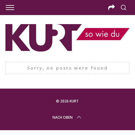
Sorry, no posts were found
© 2026 KURT
S
NACH OBEN
e
a