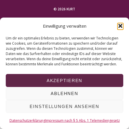
r
c
© 2026 KURT
h
f
NACH OBEN
Einwilligung verwalten
o
r
Um dir ein optimales Erlebnis zu bieten, verwenden wir Technologien
:
wie Cookies, um Geräteinformationen zu speichern und/oder darauf
zuzugreifen. Wenn du diesen Technologien zustimmst, können wir
Daten wie das Surfverhalten oder eindeutige IDs auf dieser Website
verarbeiten. Wenn du deine Einwilligung nicht erteilst oder zurückziehst,
können bestimmte Merkmale und Funktionen beeinträchtigt werden.
AKZEPTIEREN
ABLEHNEN
EINSTELLUNGEN ANSEHEN
Datenschutzerklärung
Impressum nach § 5 Abs. 1 Telemediengesetz