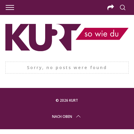
Sorry, no posts were found
© 2026 KURT
S
NACH OBEN
e
a