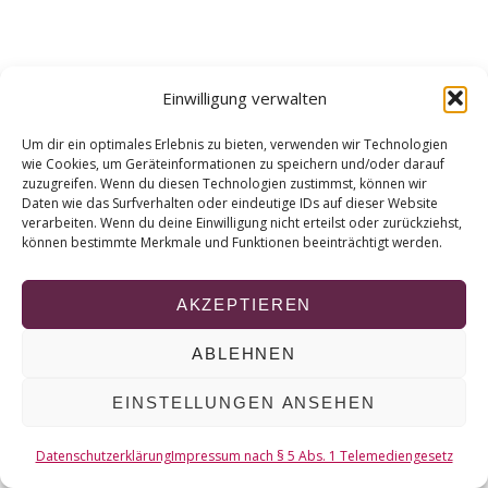
r
c
h
f
Einwilligung verwalten
o
r
Um dir ein optimales Erlebnis zu bieten, verwenden wir Technologien
:
wie Cookies, um Geräteinformationen zu speichern und/oder darauf
zuzugreifen. Wenn du diesen Technologien zustimmst, können wir
Daten wie das Surfverhalten oder eindeutige IDs auf dieser Website
verarbeiten. Wenn du deine Einwilligung nicht erteilst oder zurückziehst,
können bestimmte Merkmale und Funktionen beeinträchtigt werden.
AKZEPTIEREN
ABLEHNEN
EINSTELLUNGEN ANSEHEN
Datenschutzerklärung
Impressum nach § 5 Abs. 1 Telemediengesetz