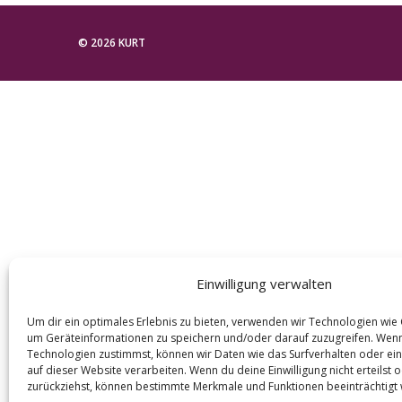
e
a
© 2026 KURT
r
c
h
f
o
r
:
Einwilligung verwalten
Um dir ein optimales Erlebnis zu bieten, verwenden wir Technologien wie
um Geräteinformationen zu speichern und/oder darauf zuzugreifen. Wen
Technologien zustimmst, können wir Daten wie das Surfverhalten oder ein
auf dieser Website verarbeiten. Wenn du deine Einwilligung nicht erteilst 
zurückziehst, können bestimmte Merkmale und Funktionen beeinträchtigt