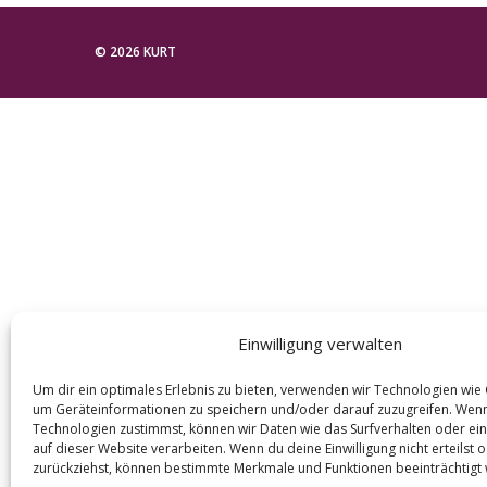
e
a
© 2026 KURT
r
c
h
f
o
r
:
Einwilligung verwalten
Um dir ein optimales Erlebnis zu bieten, verwenden wir Technologien wie
um Geräteinformationen zu speichern und/oder darauf zuzugreifen. Wen
Technologien zustimmst, können wir Daten wie das Surfverhalten oder ein
auf dieser Website verarbeiten. Wenn du deine Einwilligung nicht erteilst 
zurückziehst, können bestimmte Merkmale und Funktionen beeinträchtigt