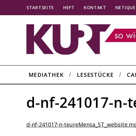
STARTSEITE
HEFT
KONTAKT
NETIQUE
MEDIATHEK
LESESTÜCKE
CA
d-nf-241017-n-
d-nf-241017-n-teureMensa_ST_website.m
S