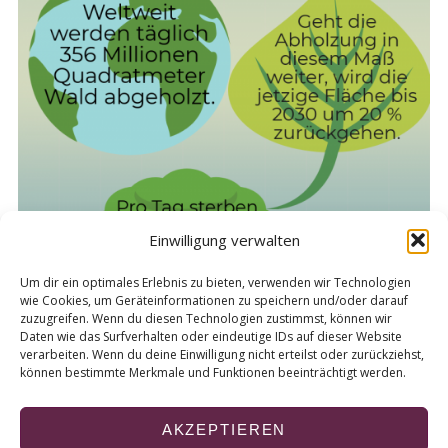
S
e
a
r
c
h
f
o
r
:
Einwilligung verwalten
Um dir ein optimales Erlebnis zu bieten, verwenden wir Technologien
wie Cookies, um Geräteinformationen zu speichern und/oder darauf
zuzugreifen. Wenn du diesen Technologien zustimmst, können wir
Daten wie das Surfverhalten oder eindeutige IDs auf dieser Website
verarbeiten. Wenn du deine Einwilligung nicht erteilst oder zurückziehst,
können bestimmte Merkmale und Funktionen beeinträchtigt werden.
AKZEPTIEREN