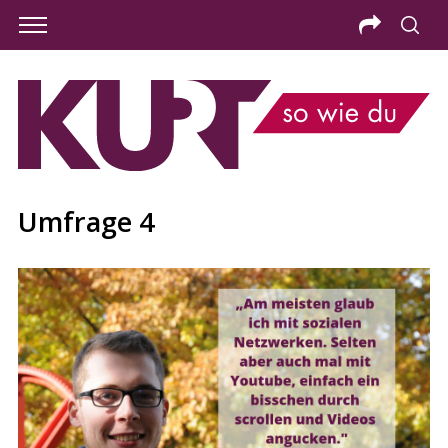
Umfrage 4
S
e
a