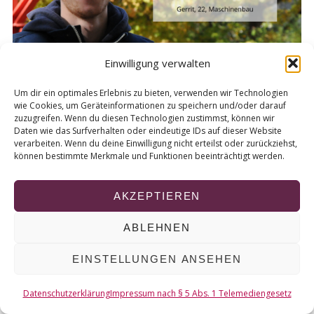
r
c
h
f
Einwilligung verwalten
o
r
Um dir ein optimales Erlebnis zu bieten, verwenden wir Technologien
:
wie Cookies, um Geräteinformationen zu speichern und/oder darauf
zuzugreifen. Wenn du diesen Technologien zustimmst, können wir
Daten wie das Surfverhalten oder eindeutige IDs auf dieser Website
verarbeiten. Wenn du deine Einwilligung nicht erteilst oder zurückziehst,
können bestimmte Merkmale und Funktionen beeinträchtigt werden.
© 2026 KURT
AKZEPTIEREN
NACH OBEN
ABLEHNEN
EINSTELLUNGEN ANSEHEN
Datenschutzerklärung
Impressum nach § 5 Abs. 1 Telemediengesetz