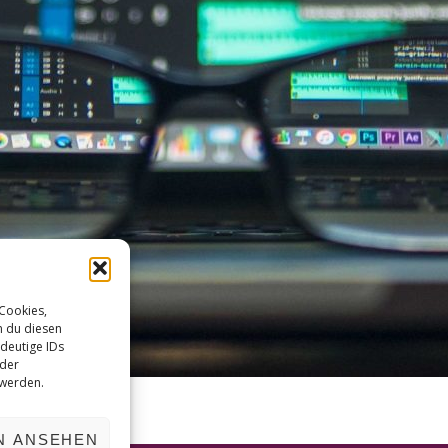
 Cookies,
n du diesen
deutige IDs
oder
 werden.
N ANSEHEN