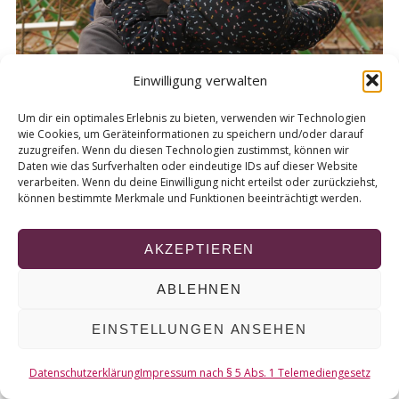
r
c
h
f
Einwilligung verwalten
o
r
Um dir ein optimales Erlebnis zu bieten, verwenden wir Technologien
:
wie Cookies, um Geräteinformationen zu speichern und/oder darauf
zuzugreifen. Wenn du diesen Technologien zustimmst, können wir
Daten wie das Surfverhalten oder eindeutige IDs auf dieser Website
© 2026 KURT
verarbeiten. Wenn du deine Einwilligung nicht erteilst oder zurückziehst,
können bestimmte Merkmale und Funktionen beeinträchtigt werden.
NACH OBEN
AKZEPTIEREN
ABLEHNEN
EINSTELLUNGEN ANSEHEN
Datenschutzerklärung
Impressum nach § 5 Abs. 1 Telemediengesetz