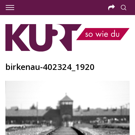
birkenau-402324_1920
S
e
a