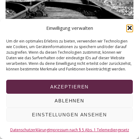
r
c
h
f
Einwilligung verwalten
o
r
Um dir ein optimales Erlebnis zu bieten, verwenden wir Technologien
:
wie Cookies, um Geräteinformationen zu speichern und/oder darauf
zuzugreifen. Wenn du diesen Technologien zustimmst, können wir
Daten wie das Surfverhalten oder eindeutige IDs auf dieser Website
© 2026 KURT
verarbeiten. Wenn du deine Einwilligung nicht erteilst oder zurückziehst,
können bestimmte Merkmale und Funktionen beeinträchtigt werden.
NACH OBEN
AKZEPTIEREN
ABLEHNEN
EINSTELLUNGEN ANSEHEN
Datenschutzerklärung
Impressum nach § 5 Abs. 1 Telemediengesetz