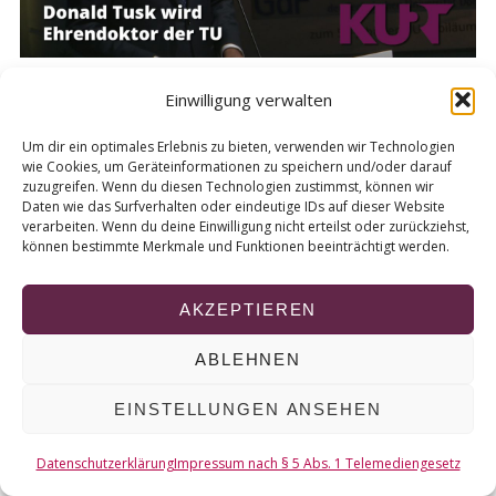
r
c
h
f
Einwilligung verwalten
o
r
Um dir ein optimales Erlebnis zu bieten, verwenden wir Technologien
:
© 2026 KURT
wie Cookies, um Geräteinformationen zu speichern und/oder darauf
zuzugreifen. Wenn du diesen Technologien zustimmst, können wir
Daten wie das Surfverhalten oder eindeutige IDs auf dieser Website
NACH OBEN
verarbeiten. Wenn du deine Einwilligung nicht erteilst oder zurückziehst,
können bestimmte Merkmale und Funktionen beeinträchtigt werden.
AKZEPTIEREN
ABLEHNEN
EINSTELLUNGEN ANSEHEN
Datenschutzerklärung
Impressum nach § 5 Abs. 1 Telemediengesetz