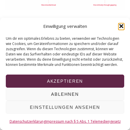
r
c
h
f
Einwilligung verwalten
o
r
Um dir ein optimales Erlebnis zu bieten, verwenden wir Technologien
© 2026 KURT
:
wie Cookies, um Geräteinformationen zu speichern und/oder darauf
zuzugreifen. Wenn du diesen Technologien zustimmst, können wir
Daten wie das Surfverhalten oder eindeutige IDs auf dieser Website
NACH OBEN
verarbeiten. Wenn du deine Einwilligung nicht erteilst oder zurückziehst,
können bestimmte Merkmale und Funktionen beeinträchtigt werden.
AKZEPTIEREN
ABLEHNEN
EINSTELLUNGEN ANSEHEN
Datenschutzerklärung
Impressum nach § 5 Abs. 1 Telemediengesetz