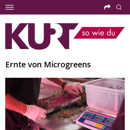
Ernte von Microgreens
S
e
a