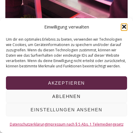
r
c
h
f
Einwilligung verwalten
o
r
Um dir ein optimales Erlebnis zu bieten, verwenden wir Technologien
:
wie Cookies, um Geräteinformationen zu speichern und/oder darauf
zuzugreifen. Wenn du diesen Technologien zustimmst, können wir
Daten wie das Surfverhalten oder eindeutige IDs auf dieser Website
verarbeiten. Wenn du deine Einwilligung nicht erteilst oder zurückziehst,
können bestimmte Merkmale und Funktionen beeinträchtigt werden.
© 2026 KURT
AKZEPTIEREN
NACH OBEN
ABLEHNEN
EINSTELLUNGEN ANSEHEN
Datenschutzerklärung
Impressum nach § 5 Abs. 1 Telemediengesetz