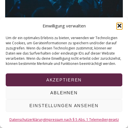
r
c
h
f
Einwilligung verwalten
o
r
Um dir ein optimales Erlebnis zu bieten, verwenden wir Technologien
:
wie Cookies, um Geräteinformationen zu speichern und/oder darauf
zuzugreifen. Wenn du diesen Technologien zustimmst, können wir
Daten wie das Surfverhalten oder eindeutige IDs auf dieser Website
© 2026 KURT
verarbeiten. Wenn du deine Einwilligung nicht erteilst oder zurückziehst,
können bestimmte Merkmale und Funktionen beeinträchtigt werden.
NACH OBEN
AKZEPTIEREN
ABLEHNEN
EINSTELLUNGEN ANSEHEN
Datenschutzerklärung
Impressum nach § 5 Abs. 1 Telemediengesetz