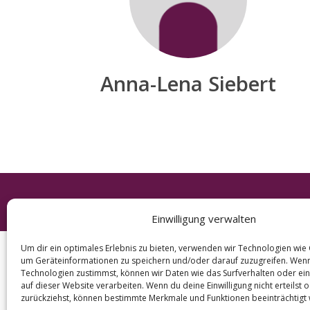
e
a
r
c
h
Anna-Lena Siebert
f
o
r
:
© 2026 KURT
Einwilligung verwalten
Um dir ein optimales Erlebnis zu bieten, verwenden wir Technologien wie
um Geräteinformationen zu speichern und/oder darauf zuzugreifen. Wen
Technologien zustimmst, können wir Daten wie das Surfverhalten oder ein
auf dieser Website verarbeiten. Wenn du deine Einwilligung nicht erteilst 
zurückziehst, können bestimmte Merkmale und Funktionen beeinträchtigt