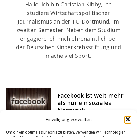
Hallo! Ich bin Christian Kibby, ich
studiere Wirtschaftspolitischer
S
Journalismus an der TU-Dortmund, im
e
zweiten Semester. Neben dem Studium
a
engagiere ich mich ehrenamtlich bei
r
der Deutschen Kinderkrebsstiftung und
c
h
mache viel Sport.
f
o
r
:
Facebook ist weit mehr
als nur ein soziales
Netzwerk
Einwilligung verwalten
Um dir ein optimales Erlebnis zu bieten, verwenden wir Technologien