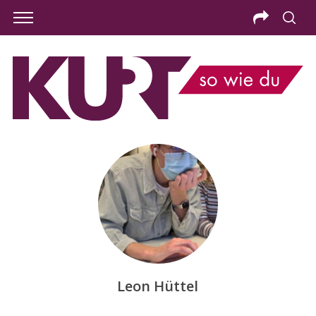
Leon Hüttel
S
e