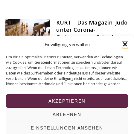
a
r
c
KURT – Das Magazin: Judo
h
unter Corona-
f
Bedingungen, Schach-
o
r
Turnier, Theater Fletch
Einwilligung verwalten
:
Bizzel
Um dir ein optimales Erlebnis zu bieten, verwenden wir Technologien
wie Cookies, um Geräteinformationen zu speichern und/oder darauf
zuzugreifen. Wenn du diesen Technologien zustimmst, können wir
Daten wie das Surfverhalten oder eindeutige IDs auf dieser Website
verarbeiten. Wenn du deine Einwilligung nicht erteilst oder zurückziehst,
können bestimmte Merkmale und Funktionen beeinträchtigt werden.
S
e
AKZEPTIEREN
i
t
ABLEHNEN
e
© 2026 KURT
EINSTELLUNGEN ANSEHEN
n