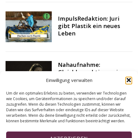
ImpulsRedaktion: Juri
gibt Plastik ein neues
Leben
Nahaufnahme:
Gleichberechtigung im
Fußball – Wie weit ist er
Einwilligung verwalten
DFB?
Um dir ein optimales Erlebnis zu bieten, verwenden wir Technologien
wie Cookies, um Geräteinformationen zu speichern und/oder darauf
zuzugreifen. Wenn du diesen Technologien zustimmst, können wir
Daten wie das Surfverhalten oder eindeutige IDs auf dieser Website
verarbeiten. Wenn du deine Einwilligung nicht erteilst oder zurückziehst,
können bestimmte Merkmale und Funktionen beeinträchtigt werden.
S
e