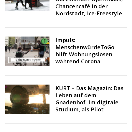
Chancencafé in der
Nordstadt, Ice-Freestyle
S
Impuls:
e
MenschenwürdeToGo
a
hilft Wohnungslosen
r
während Corona
c
h
f
o
KURT – Das Magazin: Das
r
Leben auf dem
:
Gnadenhof, im digitale
Studium, als Pilot