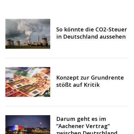
So könnte die CO2-Steuer
S
in Deutschland aussehen
e
a
r
c
h
f
Konzept zur Grundrente
o
stößt auf Kritik
r
:
Darum geht es im
“Aachener Vertrag”
zwischen Deutschland