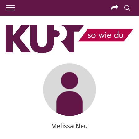
S
Melissa Neu
e
a