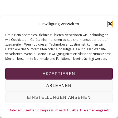
r
c
h
f
Wege aus der
Einwilligung verwalten
o
“Aufschieberitis” – so
r
fängst du an
Um dir ein optimales Erlebnis zu bieten, verwenden wir Technologien
:
wie Cookies, um Geräteinformationen zu speichern und/oder darauf
zuzugreifen. Wenn du diesen Technologien zustimmst, können wir
Daten wie das Surfverhalten oder eindeutige IDs auf dieser Website
verarbeiten. Wenn du deine Einwilligung nicht erteilst oder zurückziehst,
können bestimmte Merkmale und Funktionen beeinträchtigt werden.
© 2026 KURT
AKZEPTIEREN
NACH OBEN
ABLEHNEN
EINSTELLUNGEN ANSEHEN
Datenschutzerklärung
Impressum nach § 5 Abs. 1 Telemediengesetz