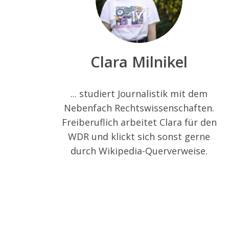
S
Clara Milnikel
e
a
r
... studiert Journalistik mit dem
c
Nebenfach Rechtswissenschaften.
h
Freiberuflich arbeitet Clara für den
f
o
WDR und klickt sich sonst gerne
r
durch Wikipedia-Querverweise.
: