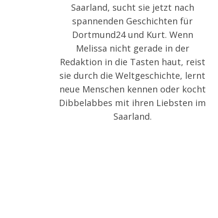
Saarland, sucht sie jetzt nach
spannenden Geschichten für
Dortmund24 und Kurt. Wenn
Melissa nicht gerade in der
S
Redaktion in die Tasten haut, reist
e
a
sie durch die Weltgeschichte, lernt
r
neue Menschen kennen oder kocht
c
Dibbelabbes mit ihren Liebsten im
h
Saarland.
f
o
r
: