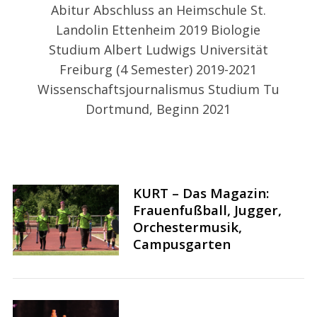
Abitur Abschluss an Heimschule St.
Landolin Ettenheim 2019 Biologie
Studium Albert Ludwigs Universität
Freiburg (4 Semester) 2019-2021
Wissenschaftsjournalismus Studium Tu
Dortmund, Beginn 2021
S
e
a
r
KURT – Das Magazin:
c
Frauenfußball, Jugger,
h
Orchestermusik,
f
Campusgarten
o
r
: