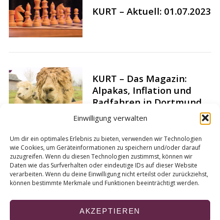
KURT – Aktuell: 01.07.2023
KURT – Das Magazin:
Alpakas, Inflation und
Radfahren in Dortmund
Einwilligung verwalten
Um dir ein optimales Erlebnis zu bieten, verwenden wir Technologien
wie Cookies, um Geräteinformationen zu speichern und/oder darauf
Energie sparen in der
zuzugreifen. Wenn du diesen Technologien zustimmst, können wir
Landwirtschaft – Wie ein
Daten wie das Surfverhalten oder eindeutige IDs auf dieser Website
Wasserkreislauf bei der
verarbeiten. Wenn du deine Einwilligung nicht erteilst oder zurückziehst,
können bestimmte Merkmale und Funktionen beeinträchtigt werden.
Energiekrise helfen kann
AKZEPTIEREN