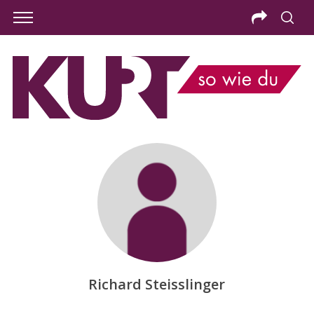
S
Richard Steisslinger
e
a