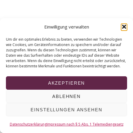
r
c
h
Gewalt ist (k)eine
f
Einwilligung verwalten
Lösung? Faustkämpfe
o
r
und Checks im Eishockey
Um dir ein optimales Erlebnis zu bieten, verwenden wir Technologien
:
auf dem Prüfstand
wie Cookies, um Geräteinformationen zu speichern und/oder darauf
zuzugreifen. Wenn du diesen Technologien zustimmst, können wir
Daten wie das Surfverhalten oder eindeutige IDs auf dieser Website
verarbeiten. Wenn du deine Einwilligung nicht erteilst oder zurückziehst,
können bestimmte Merkmale und Funktionen beeinträchtigt werden.
© 2026 KURT
AKZEPTIEREN
NACH OBEN
ABLEHNEN
EINSTELLUNGEN ANSEHEN
Datenschutzerklärung
Impressum nach § 5 Abs. 1 Telemediengesetz