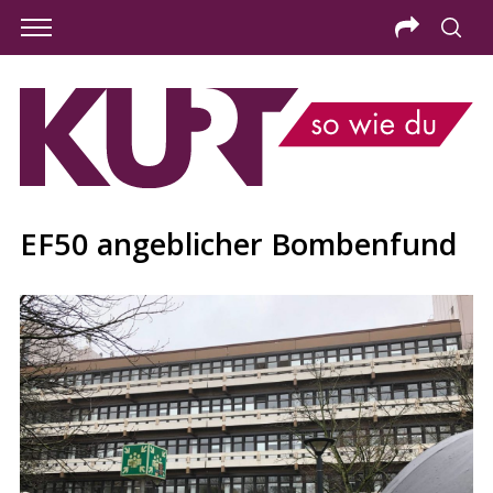
EF50 angeblicher Bombenfund
S
e
a