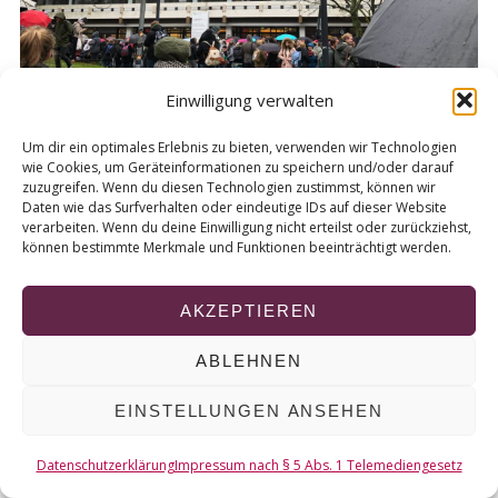
r
c
h
f
Einwilligung verwalten
o
r
Um dir ein optimales Erlebnis zu bieten, verwenden wir Technologien
:
wie Cookies, um Geräteinformationen zu speichern und/oder darauf
zuzugreifen. Wenn du diesen Technologien zustimmst, können wir
Daten wie das Surfverhalten oder eindeutige IDs auf dieser Website
verarbeiten. Wenn du deine Einwilligung nicht erteilst oder zurückziehst,
können bestimmte Merkmale und Funktionen beeinträchtigt werden.
© 2026 KURT
AKZEPTIEREN
NACH OBEN
ABLEHNEN
EINSTELLUNGEN ANSEHEN
Datenschutzerklärung
Impressum nach § 5 Abs. 1 Telemediengesetz