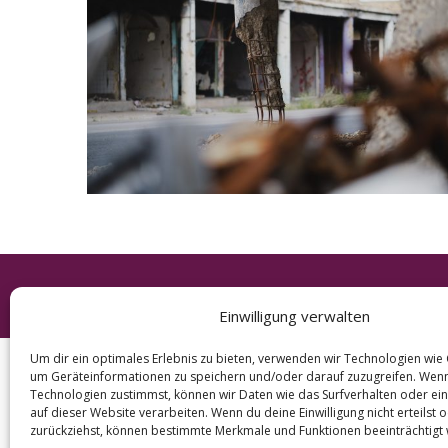
e
a
r
c
h
f
o
r
:
© 2026 KURT
Einwilligung verwalten
Um dir ein optimales Erlebnis zu bieten, verwenden wir Technologien wie
um Geräteinformationen zu speichern und/oder darauf zuzugreifen. Wen
Technologien zustimmst, können wir Daten wie das Surfverhalten oder ein
auf dieser Website verarbeiten. Wenn du deine Einwilligung nicht erteilst 
zurückziehst, können bestimmte Merkmale und Funktionen beeinträchtigt