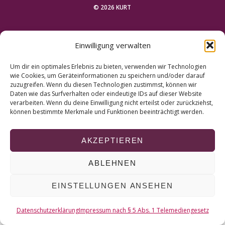
r
© 2026 KURT
c
h
NACH OBEN
f
Einwilligung verwalten
o
r
Um dir ein optimales Erlebnis zu bieten, verwenden wir Technologien
:
wie Cookies, um Geräteinformationen zu speichern und/oder darauf
zuzugreifen. Wenn du diesen Technologien zustimmst, können wir
Daten wie das Surfverhalten oder eindeutige IDs auf dieser Website
verarbeiten. Wenn du deine Einwilligung nicht erteilst oder zurückziehst,
können bestimmte Merkmale und Funktionen beeinträchtigt werden.
AKZEPTIEREN
ABLEHNEN
EINSTELLUNGEN ANSEHEN
Datenschutzerklärung
Impressum nach § 5 Abs. 1 Telemediengesetz