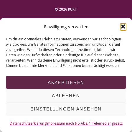
r
c
© 2026 KURT
h
f
NACH OBEN
Einwilligung verwalten
o
r
Um dir ein optimales Erlebnis zu bieten, verwenden wir Technologien
:
wie Cookies, um Geräteinformationen zu speichern und/oder darauf
zuzugreifen. Wenn du diesen Technologien zustimmst, können wir
Daten wie das Surfverhalten oder eindeutige IDs auf dieser Website
verarbeiten. Wenn du deine Einwilligung nicht erteilst oder zurückziehst,
können bestimmte Merkmale und Funktionen beeinträchtigt werden.
AKZEPTIEREN
ABLEHNEN
EINSTELLUNGEN ANSEHEN
Datenschutzerklärung
Impressum nach § 5 Abs. 1 Telemediengesetz