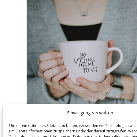
S
e
a
r
c
h
f
o
r
:
Einwilligung verwalten
Um dir ein optimales Erlebnis zu bieten, verwenden wir Technologien wie
um Geräteinformationen zu speichern und/oder darauf zuzugreifen. Wen
Technologien zustimmst, können wir Daten wie das Surfverhalten oder ein