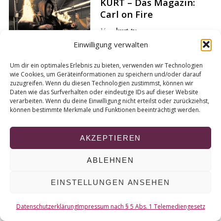
KURT – Das Magazin:
r
Carl on Fire
c
h
Von
kurt-tv
f
Einwilligung verwalten
o
r
Um dir ein optimales Erlebnis zu bieten, verwenden wir Technologien
:
wie Cookies, um Geräteinformationen zu speichern und/oder darauf
zuzugreifen. Wenn du diesen Technologien zustimmst, können wir
© 2026 KURT
Daten wie das Surfverhalten oder eindeutige IDs auf dieser Website
verarbeiten. Wenn du deine Einwilligung nicht erteilst oder zurückziehst,
können bestimmte Merkmale und Funktionen beeinträchtigt werden.
NACH OBEN
AKZEPTIEREN
ABLEHNEN
EINSTELLUNGEN ANSEHEN
Datenschutzerklärung
Impressum nach § 5 Abs. 1 Telemediengesetz